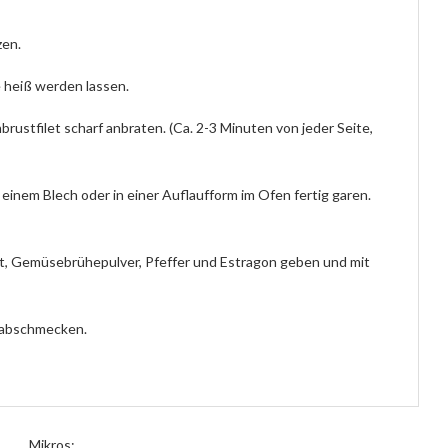
zen.
 heiß werden lassen.
ustfilet scharf anbraten. (Ca. 2-3 Minuten von jeder Seite,
inem Blech oder in einer Auflaufform im Ofen fertig garen.
at, Gemüsebrühepulver, Pfeffer und Estragon geben und mit
z abschmecken.
Mikros: