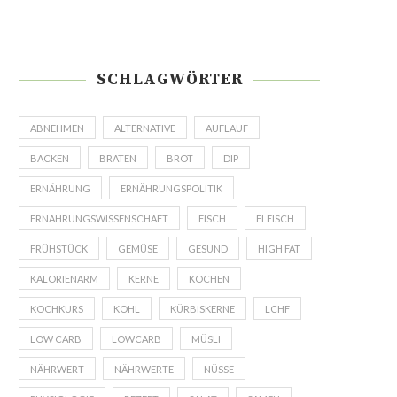
SCHLAGWÖRTER
ABNEHMEN
ALTERNATIVE
AUFLAUF
BACKEN
BRATEN
BROT
DIP
ERNÄHRUNG
ERNÄHRUNGSPOLITIK
ERNÄHRUNGSWISSENSCHAFT
FISCH
FLEISCH
FRÜHSTÜCK
GEMÜSE
GESUND
HIGH FAT
KALORIENARM
KERNE
KOCHEN
KOCHKURS
KOHL
KÜRBISKERNE
LCHF
LOW CARB
LOWCARB
MÜSLI
NÄHRWERT
NÄHRWERTE
NÜSSE