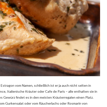
 Estragon vom Namen, schließlich ist er ja auch nicht selten in
e, Italienische Kräuter oder Cafe de Paris – alle enthalten sie in
s Gewürz findet es in den meisten Kräuterregalen einen Platz.
vom Gurkensalat oder vom Räucherlachs oder Rosmarin von