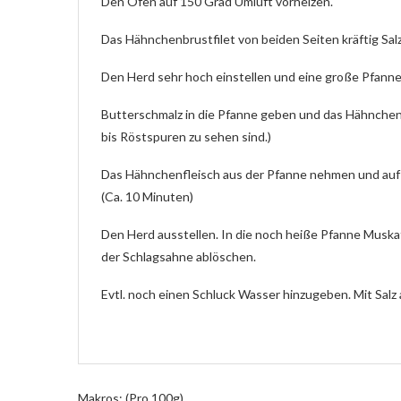
Den Ofen auf 150 Grad Umluft vorheizen.
Das Hähnchenbrustfilet von beiden Seiten kräftig Sal
Den Herd sehr hoch einstellen und eine große Pfanne
Butterschmalz in die Pfanne geben und das Hähnchenbr
bis Röstspuren zu sehen sind.)
Das Hähnchenfleisch aus der Pfanne nehmen und auf e
(Ca. 10 Minuten)
Den Herd ausstellen. In die noch heiße Pfanne Musk
der Schlagsahne ablöschen.
Evtl. noch einen Schluck Wasser hinzugeben. Mit Sal
Makros: (Pro 100g)