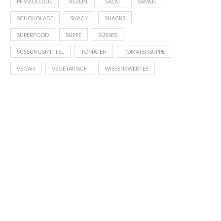
PHYSIOLOGIE
REZEPT
SALAT
SAMEN
SCHOKOLADE
SNACK
SNACKS
SUPERFOOD
SUPPE
SÜSSES
SÜSSUNGSMITTEL
TOMATEN
TOMATENSUPPE
VEGAN
VEGETARISCH
WISSENSWERTES