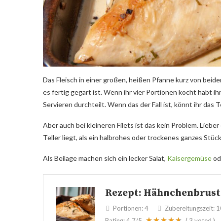
Das Fleisch in einer großen, heißen Pfanne kurz von beide
es fertig gegart ist. Wenn ihr vier Portionen kocht habt i
Servieren durchteilt. Wenn das der Fall ist, könnt ihr da
Aber auch bei kleineren Filets ist das kein Problem. Liebe
Teller liegt, als ein halbrohes oder trockenes ganzes Stück
Als Beilage machen sich ein lecker Salat,
Kaisergemüse
od
Rezept: Hähnchenbrust
Portionen:
4
Zubereitungszeit:
1
Rating:
4.7
/5
(
3
voted )