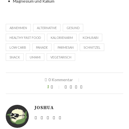
Magnesium und Kalium
ABNEHMEN
ALTERNATIVE
GESUND
HEALTHY FAST FOOD
KALORIENARM
KOHLRABI
LOW CARB
PANADE
PARMESAN
SCHNITZEL
SNACK
UMAMI
VEGETARISCH
0 Kommentar
1
JOSHUA