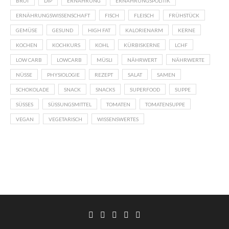
BROT
DIP
ERNÄHRUNG
ERNÄHRUNGSPOLITIK
ERNÄHRUNGSWISSENSCHAFT
FISCH
FLEISCH
FRÜHSTÜCK
GEMÜSE
GESUND
HIGH FAT
KALORIENARM
KERNE
KOCHEN
KOCHKURS
KOHL
KÜRBISKERNE
LCHF
LOW CARB
LOWCARB
MÜSLI
NÄHRWERT
NÄHRWERTE
NÜSSE
PHYSIOLOGIE
REZEPT
SALAT
SAMEN
SCHOKOLADE
SNACK
SNACKS
SUPERFOOD
SUPPE
SÜSSES
SÜSSUNGSMITTEL
TOMATEN
TOMATENSUPPE
VEGAN
VEGETARISCH
WISSENSWERTES