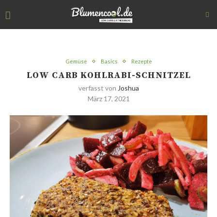
Gemüse
Basics
Rezepte
LOW CARB KOHLRABI-SCHNITZEL
verfasst von
Joshua
März 17, 2021