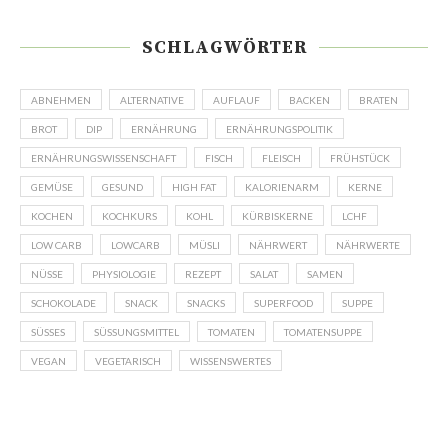
SCHLAGWÖRTER
ABNEHMEN
ALTERNATIVE
AUFLAUF
BACKEN
BRATEN
BROT
DIP
ERNÄHRUNG
ERNÄHRUNGSPOLITIK
ERNÄHRUNGSWISSENSCHAFT
FISCH
FLEISCH
FRÜHSTÜCK
GEMÜSE
GESUND
HIGH FAT
KALORIENARM
KERNE
KOCHEN
KOCHKURS
KOHL
KÜRBISKERNE
LCHF
LOW CARB
LOWCARB
MÜSLI
NÄHRWERT
NÄHRWERTE
NÜSSE
PHYSIOLOGIE
REZEPT
SALAT
SAMEN
SCHOKOLADE
SNACK
SNACKS
SUPERFOOD
SUPPE
SÜSSES
SÜSSUNGSMITTEL
TOMATEN
TOMATENSUPPE
VEGAN
VEGETARISCH
WISSENSWERTES