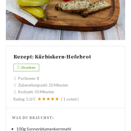
Rezept: Kürbiskern-Hefebrot
Drucken
Portionen:
8
Zubereitungszeit:
20 Minuten
Kochzeit:
50 Minuten
Rating:
5.0
/5
(
1
voted )
WAS DU BRAUCHST:
100g Sonnenblumenkernmehl